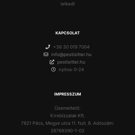
lelked!
KAPCSOLAT
+36 30 019 7004
info@pestisitter.hu
pestisitter.hu
nyitva: 0-24
IMPRESSZUM
Üzemeltető:
Kirebízzalak Kft.
7621 Pécs, Megye utca 11. fszt. 8.
Adószám:
28769390-1-02