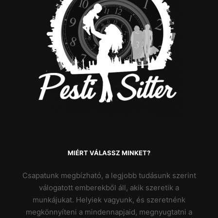
MIÉRT VÁLASSZ MINKET?
Csapatunk megbízható, a legjobb tudásunk szerint
válogatott emberekből áll, akik szeretik a
munkájukat. Helyiek vagyunk, és szeretnénk
megkönnyíteni a mindennapjaid, megnyugtatni a